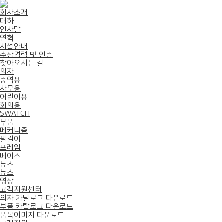
회사소개
대하
인사말
연혁
시설안내
수상경력 및 인증
찾아오시는 길
의자
중역용
사무용
어린이용
회의용
SWATCH
부품
메커니즘
팔걸이
프레임
베이스
뉴스
뉴스
영상
고객지원센터
의자 카탈로그 다운로드
부품 카탈로그 다운로드
품목이미지 다운로드