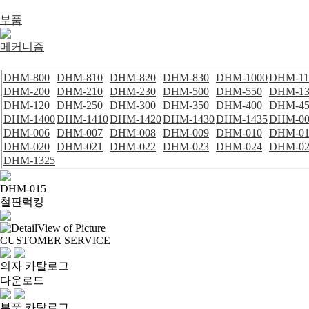
부품
메커니즘
DHM-800
DHM-810
DHM-820
DHM-830
DHM-1000
DHM-11
DHM-200
DHM-210
DHM-230
DHM-500
DHM-550
DHM-13
DHM-120
DHM-250
DHM-300
DHM-350
DHM-400
DHM-45
DHM-1400
DHM-1410
DHM-1420
DHM-1430
DHM-1435
DHM-00
DHM-006
DHM-007
DHM-008
DHM-009
DHM-010
DHM-01
DHM-020
DHM-021
DHM-022
DHM-023
DHM-024
DHM-02
DHM-1325
DHM-015
철판럭킹
CUSTOMER SERVICE
의자 카탈로그
다운로드
부품 카탈로그