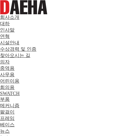
회사소개
대하
인사말
연혁
시설안내
수상경력 및 인증
찾아오시는 길
의자
중역용
사무용
어린이용
회의용
SWATCH
부품
메커니즘
팔걸이
프레임
베이스
뉴스