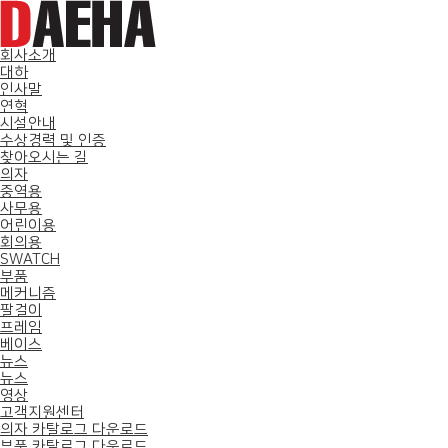
회사소개
대하
인사말
연혁
시설안내
수상경력 및 인증
찾아오시는 길
의자
중역용
사무용
어린이용
회의용
SWATCH
부품
메커니즘
팔걸이
프레임
베이스
뉴스
뉴스
영상
고객지원센터
의자 카탈로그 다운로드
부품 카탈로그 다운로드