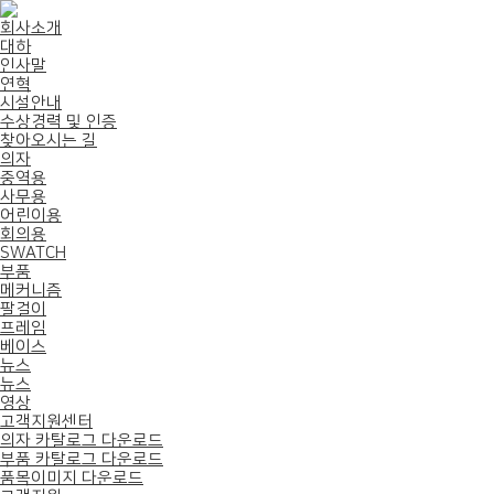
회사소개
대하
인사말
연혁
시설안내
수상경력 및 인증
찾아오시는 길
의자
중역용
사무용
어린이용
회의용
SWATCH
부품
메커니즘
팔걸이
프레임
베이스
뉴스
뉴스
영상
고객지원센터
의자 카탈로그 다운로드
부품 카탈로그 다운로드
품목이미지 다운로드